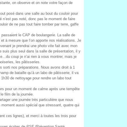
nstante, on observe et on note votre façon de
 tout posé dans une salle au bout du couloir pour
allé n’est pas noté, donc pas le moment de faire
ouloir de ne pas tout faire tomber par terre, gaffe
ui passaient le CAP de boulangerie. La salle de
r et à mesure que l’on apporte nos réalisations. Je
evenant je prendrai une photo vite fait avec mon
e suis plus seul dans la salle de présentation, il y
e…du coup je n’ai rien à vous montrer, mais je
oiseries, les pâtisseries.
us sorti nos préparations. Nous avons droit à 1
amp de bataille qu’à un labo de pâtisserie, il va
ra 1h30 de nettoyage pour rendre un labo tout
dehors pour un moment de calme après une tempête
le film de la journée.
artager une journée très particulière que nous
 moment aussi spécial que stressant, quatre qui
ent ces lignes), et merci à toutes les trois pour
euves écrites de
PSE
(Prévention Santé