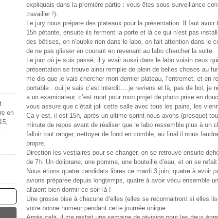
expliquais dans la première partie : vous êtes sous surveillance co
travailler !).
Le jury nous prépare des plateaux pour la présentation. Il faut avoir
15h pétante, ensuite ils ferment la porte et là ce qui n’est pas inst
des bêtises, on n’oublie rien dans le labo, on fait attention dans le c
de ne pas glisser en courant en revenant au labo chercher la suite.
Le jour où je suis passé, il y avait aussi dans le labo voisin ceux q
présentation se trouve ainsi remplie de plein de belles choses au fu
me dis que je vais chercher mon dernier plateau, l’entremet, et en r
portable…oui je sais c’est interdit….je reviens et là, pas de bol, je n
a un examinateur, c’est mort pour mon projet de photo prise en douc
t
vous assure que c’était joli cette salle avec tous les pains, les vienn
re en
Ça y est, il est 15h, après un ultime sprint nous avons (presque) to
15,
minute de repos avant de réaliser que le labo ressemble plus à un ch
..
falloir tout ranger, nettoyer de fond en comble, au final il nous faud
propre.
Direction les vestiaires pour se changer, on se retrouve ensuite 
de 7h. Un doliprane, une pomme, une bouteille d’eau, et on se refait 
Nous étions quatre candidats libres ce mardi 3 juin, quatre à avoir p
avions préparée depuis longtemps, quatre à avoir vécu ensemble un
allaient bien dormir ce soir-là !
Une grosse bise à chacune d’elles (elles se reconnaitront si elles lis
votre bonne humeur pendant cette journée unique.
Après celà, il me restait une semaine de révision pour les deux épr