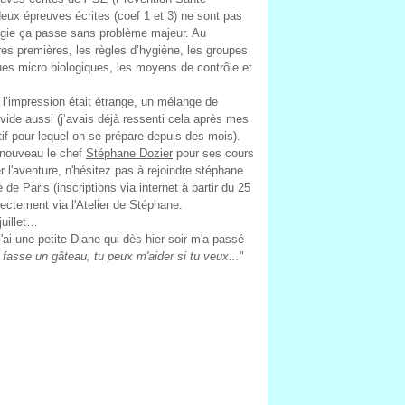
eux épreuves écrites (coef 1 et 3) ne sont pas
logie ça passe sans problème majeur. Au
res premières, les règles d’hygiène, les groupes
sques micro biologiques, les moyens de contrôle et
 l’impression était étrange, un mélange de
vide aussi (j’avais déjà ressenti cela après mes
if pour lequel on se prépare depuis des mois).
 nouveau le chef
Stéphane Dozier
pour ses cours
r l'aventure, n'hésitez pas à rejoindre stéphane
e Paris (inscriptions via internet à partir du 25
rectement via l'Atelier de Stéphane.
juillet…
'ai une petite Diane qui dès hier soir m'a passé
n fasse un gâteau, tu peux m'aider si tu veux...
"