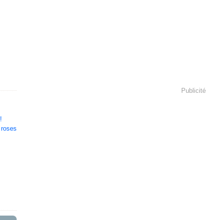
Publicité
!
s roses