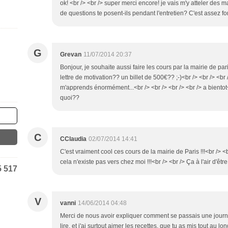
ok! <br /> <br /> super merci encore! je vais m'y atteler des m
de questions te posent-ils pendant l'entretien? C'est assez f
G
Grevan
11/07/2014 20:37
Bonjour, je souhaite aussi faire les cours par la mairie de pari
lettre de motivation?? un billet de 500€?? ;-)<br /> <br /> <br 
m'apprends énormément...<br /> <br /> <br /> <br /> a bientot<
quoi??
C
CClaudia
02/07/2014 14:41
C'est vraiment cool ces cours de la mairie de Paris !!!<br />
cela n'existe pas vers chez moi !!!<br /> <br /> Ça à l'air d'êtr
5 517
V
vanni
14/06/2014 04:48
Merci de nous avoir expliquer comment se passais une journé
lire, et j'ai surtout aimer les recettes, que tu as mis tout au lon