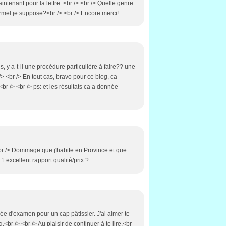
aintenant pour la lettre. <br /> <br /> Quelle genre
ormel je suppose?<br /> <br /> Encore merci!
s, y a-t-il une procédure particulière à faire?? une
/> <br /> En tout cas, bravo pour ce blog, ca
br /> <br /> ps: et les résultats ca a donnée
 <br /> Dommage que j'habite en Province et que
e 1 excellent rapport qualité/prix ?
e d'examen pour un cap pâtissier. J'ai aimer te
g.<br /> <br /> Au plaisir de continuer à te lire.<br