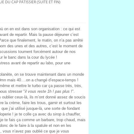
 DU CAP PÂTISSIER (SUITE ET FIN)
où on en est dans son organisation : ce qui est
 avant de repartir. Mais la pause déjeuner c’est
arce que finalement, le matin, on n’a pas arrêté
 nom des unes et des autres, c’est le moment de
iscussions tournent forcément autour de nos
r le banc dans la cour du lycée !
tress avant de repartir au labo, pour une
 planète, on se trouve maintenant dans un monde
e 60mn mais 40….on a changé d’espace-temps !
-même et mettre le turbo car ça passe très, très,
nous stresser "
il vous reste 1h ! pas plus
!".
 oublier ceux-là, ils m’ont donné assez de soucis
e la crème, faire les trous, garnir et surtout les
 que j’ai utilisé jusque-là, une sorte de fondant
perie ! je te colle ça avec du sirop à chauffer,
je te fais ça comme un barbare, trop chaud, mais
 donc de le faire à la spatule et non en les
ui, vous n’avez pas oublié ce que je vous