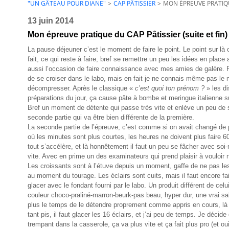
"UN GÂTEAU POUR DIANE"
>
CAP PÂTISSIER
>
MON ÉPREUVE PRATIQUE
13 juin 2014
Mon épreuve pratique du CAP Pâtissier (suite et fin)
La pause déjeuner c’est le moment de faire le point. Le point sur là 
fait, ce qui reste à faire, bref se remettre un peu les idées en place
aussi l’occasion de faire connaissance avec mes amies de galère. P
de se croiser dans le labo, mais en fait je ne connais même pas le
décompresser. Après le classique «
c’est quoi ton prénom ?
» les d
préparations du jour, ça cause pâte à bombe et meringue italienne su
Bref un moment de détente qui passe très vite et enlève un peu de s
seconde partie qui va être bien différente de la première.
La seconde partie de l’épreuve, c’est comme si on avait changé de
où les minutes sont plus courtes, les heures ne doivent plus fair
tout s’accélère, et là honnêtement il faut un peu se fâcher avec soi
vite. Avec en prime un des examinateurs qui prend plaisir à vouloir 
Les croissants sont à l’étuve depuis un moment, gaffe de ne pas les
au moment du tourage. Les éclairs sont cuits, mais il faut encore fair
glacer avec le fondant fourni par le labo. Un produit différent de celui
couleur choco-praliné-marron-beurk-pas beau, hyper dur, une vrai salo
plus le temps de le détendre proprement comme appris en cours, là 
tant pis, il faut glacer les 16 éclairs, et j’ai peu de temps. Je décide
trempant dans la casserole, ça va plus vite et ça fait plus pro (et o