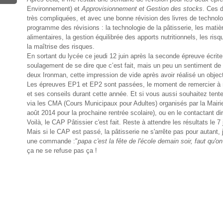
Environnement) et
Approvisionnement et Gestion des stocks
. Ces d
très compliquées, et avec une bonne révision des livres de techno
programme des révisions : la technologie de la pâtisserie, les matiè
alimentaires, la gestion équilibrée des apports nutritionnels, les ri
la maîtrise des risques.
En sortant du lycée ce jeudi 12 juin après la seconde épreuve écrite
soulagement de se dire que c’est fait, mais un peu un sentiment de 
deux Ironman, cette impression de vide après avoir réalisé un object
Les épreuves EP1 et EP2 sont passées, le moment de remercier à
et ses conseils durant cette année. Et si vous aussi souhaitez tente
via les CMA (Cours Municipaux pour Adultes) organisés par la Mairie d
août 2014 pour la prochaine rentrée scolaire), ou en le contactant di
Voilà, le CAP Pâtissier c'est fait. Reste à attendre les résultats le 7 
Mais si le CAP est passé, la pâtisserie ne s'arrête pas pour autant, j
une commande :"
papa c'est la fête de l'école demain soir, faut qu'o
ça ne se refuse pas ça !