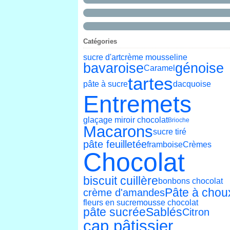
Catégories
sucre d'art
crème mousseline
bavaroise
génoise
Caramel
tartes
pâte à sucre
dacquoise
Entremets
glaçage miroir chocolat
Brioche
Macarons
sucre tiré
pâte feuilletée
framboise
Crèmes
Chocolat
biscuit cuillère
bonbons chocolat
Pâte à chou
crème d'amandes
fleurs en sucre
mousse chocolat
pâte sucrée
Sablés
Citron
cap pâtissier