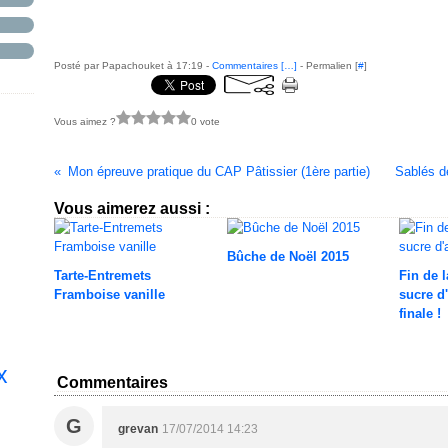
Posté par Papachouket à 17:19 -
Commentaires [
…
]
- Permalien [
#
]
Vous aimez ?
0 vote
Mon épreuve pratique du CAP Pâtissier (1ère partie)
Sablés dé
Vous aimerez aussi :
Bûche de Noël 2015
Tarte-Entremets
Fin de 
Framboise vanille
sucre d'
finale !
x
Commentaires
G
grevan
17/07/2014 14:23